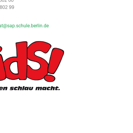
 802 00
 802 99
at@sap.schule.berlin.de