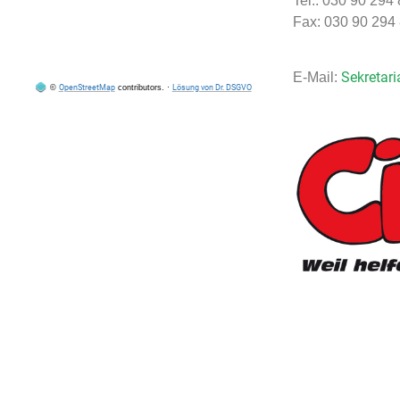
Tel.: 030 90 294
Fax: 030 90 294
Sekretari
E-Mail:
©
OpenStreetMap
contributors.
·
Lösung von Dr. DSGVO