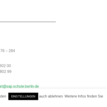
76 – 284
 802 00
 802 99
at@sap.schule.berlin.de
n den
auch ablehnen. Weitere Infos finden Sie
EINSTELLUNGEN