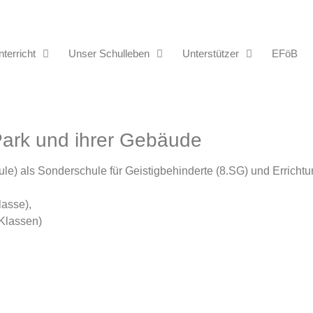
terricht
Unser Schulleben
Unterstützer
EFöB
Park und ihrer Gebäude
e) als Sonderschule für Geistigbehinderte (8.SG) und Errichtu
lasse),
 Klassen)