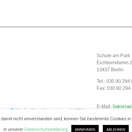
Schule am Park
Eichborndamm 2
13437 Berlin
Tel.: 030 90 294
Fax: 030 90 294
Sekretari
E-Mail:
©
OpenStreetMap
contributors.
·
Lösung von Dr. DSGVO
e damit nicht einverstanden sind, können Sie bestimmte Cookies i
in unserer
Datenschutzerklärung
.
ANNEHMEN
ABLEHNEN