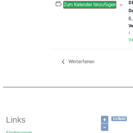
D
Zum Kalender hinzufügen
D
8.
Ve
:
Ve
Winterferien
Links
+
Vollbild
−
Förderverein