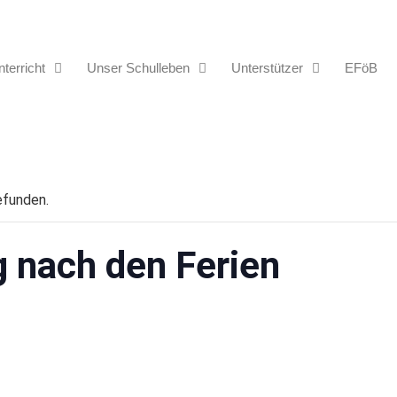
terricht
Unser Schulleben
Unterstützer
EFöB
efunden.
g nach den Ferien