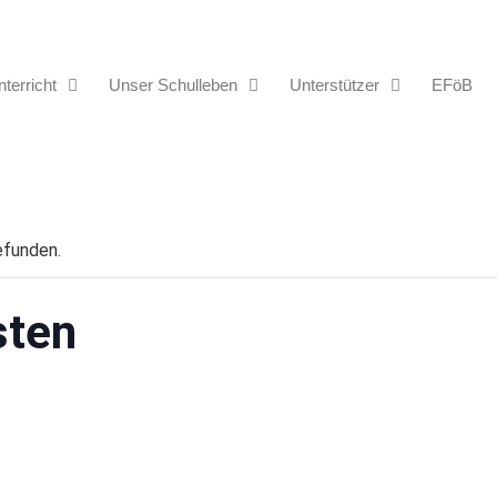
terricht
Unser Schulleben
Unterstützer
EFöB
efunden.
sten