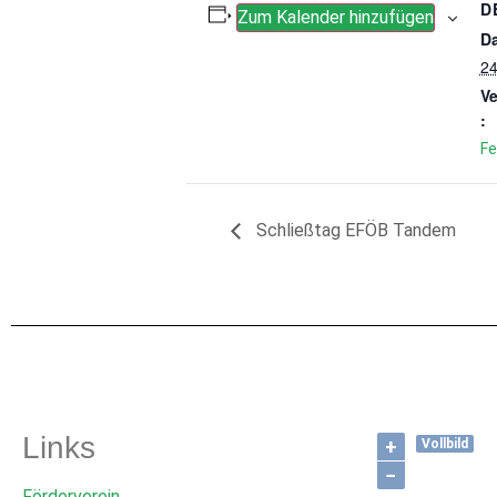
D
Zum Kalender hinzufügen
D
24
Ve
:
Fe
Schließtag EFÖB Tandem
Links
+
Vollbild
−
Förderverein