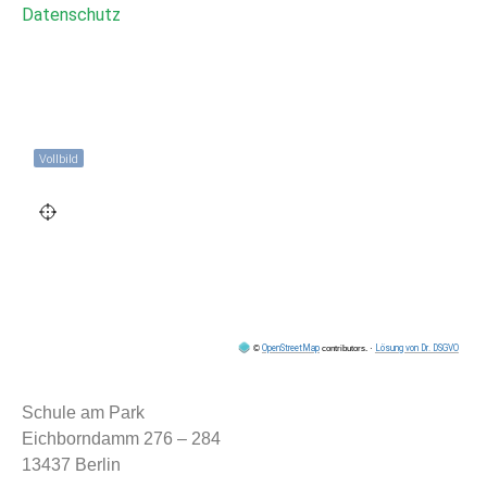
Datenschutz
Vollbild
OpenStreetMap
Lösung von Dr. DSGVO
©
contributors.
·
Schule am Park
Eichborndamm 276 – 284
13437 Berlin