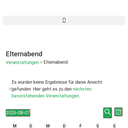
Elternabend
Elternabend
Veranstaltungen
Es wurden keine Ergebnisse für diese Ansicht
gefunden. Hier geht es zu den
nächsten
Hinweis
bevorstehenden Veranstaltungen
.
Veran
Ve
Suche
2026-08-07
Mona
Datum
An
Such
wählen.
M
D
M
D
F
S
S