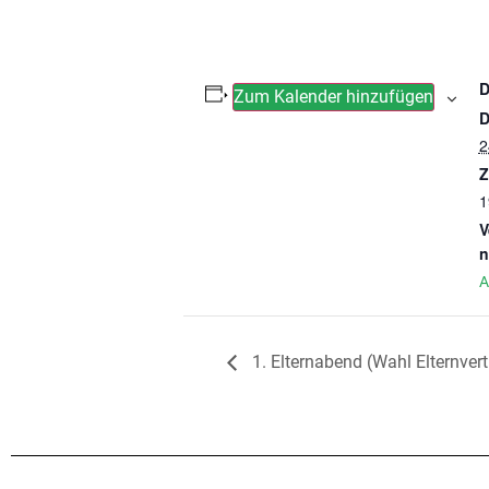
Zum Kalender hinzufügen
D
2
Z
1
V
n
A
1. Elternabend (Wahl Elternvert