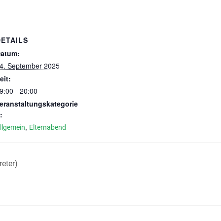
DETAILS
atum:
4. September 2025
eit:
9:00 - 20:00
eranstaltungskategorie
:
,
llgemein
Elternabend
reter)