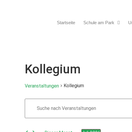
Startseite
Schule am Park
Un
Kollegium
Kollegium
Veranstaltungen
Veranstaltungen
Bitte
Schlüsselwort
Suche
eingeben.
Suche
nach
und
Veranstaltungen